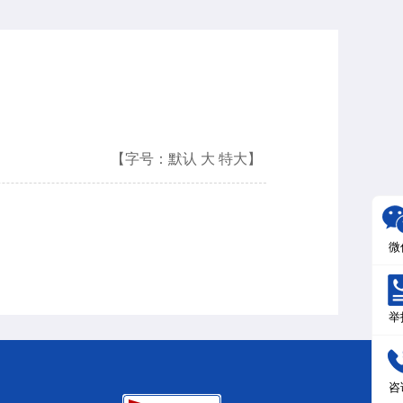
【字号：
默认
大
特大
】
微
举
咨