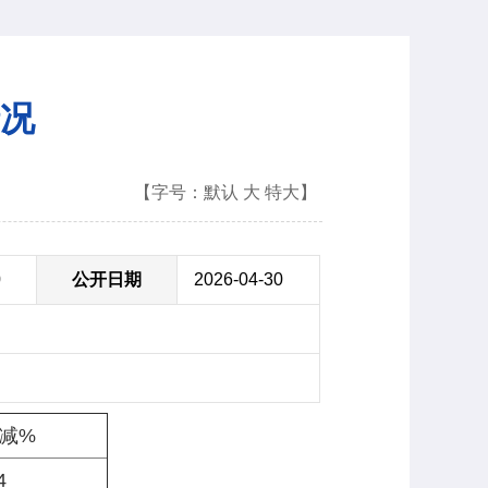
情况
【字号：
默认
大
特大
】
0
公开日期
2026-04-30
减%
4