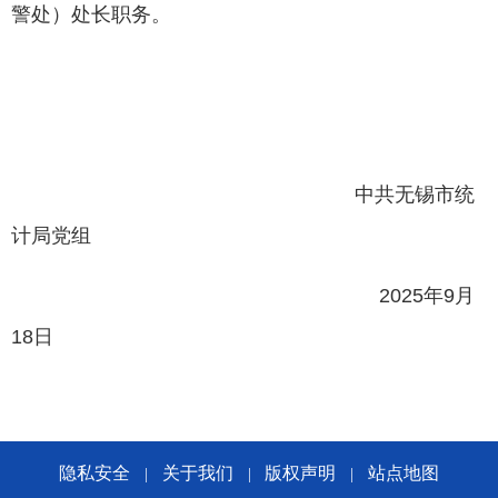
警处）处长职务
。
中共无锡市统
计局党组
2025
年
9
月
18
日
隐私安全
关于我们
版权声明
站点地图
|
|
|