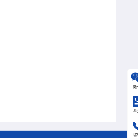
微
举
咨