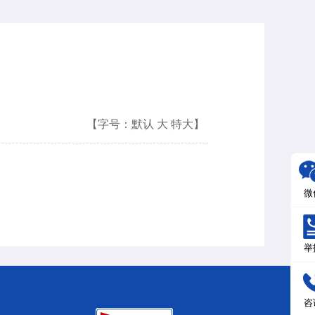
【字号：
默认
大
特大
】
微
举
咨