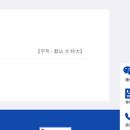
【字号：
默认
大
特大
】
微
举
咨