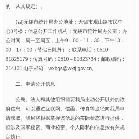
的，从其规定）。
(四)无锡市统计局办公地址：
无锡市观山路市民中
心
3
号楼
；信息公开工作机构：无锡市统计局办公室；办
公时间：周一至周五，上午9：00－11：30，下午13：
00－17：00（节假日除外）；联系电话：0510－
81825179；传真号码：0510－81823734；邮政编码：
214131;电子邮箱：
wxbgs@wxtj.gov.cn
。
二、申请公开信息
公民、法人和其他组织需要我局主动公开以外的政
府信息，可以通过互联网、信函、传真等途径向我局申
请获取。我局将根据掌握该信息的实际状态进行提供，
但涉及国家秘密、商业秘密、个人隐私的信息按有关规
定执行。