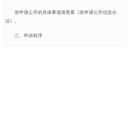
依申请公开的具体事项请查看《依申请公开信息办
法》。
三、申诉程序
(一)公民、法人或其他组织认为我局有不依法履行
政府信息公开义务的，可以向上级行政机关、监察机关
或者政府信息公开工作主管部门举报。
(二)公民、法人或其他组织认为行政机关在政府信
息公开工作中的具体行政行为侵犯其合法权益的，可以
依法申请行政复议或者提起行政诉讼。
隐私安全
|
关于我们
|
版权声明
|
站点地图