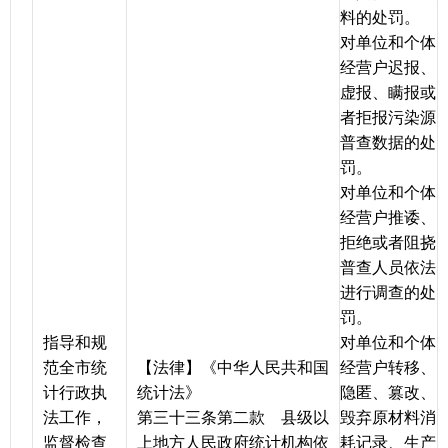
料的处罚。
对单位和个体
经营户迟报、
虚报、瞒报或
者拒报污染源
普查数据的处
罚。
对单位和个体
经营户推诿、
拒绝或者阻挠
普查人员依法
进行调查的处
罚。
指导和规
对单位和个体
范全市统
【法律】《中华人民共和国
经营户转移、
计行政执
统计法》
隐匿、篡改、
法工作，
第三十三条第二款 县级以
毁弃原材料消
监督检查
上地方人民政府统计机构依
耗记录、生产