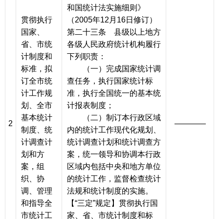
和国统计法实施细则》
贯彻执行
（2005年12月16日修订）
国家、
第二十三条 县级以上地方
省、市统
各级人民政府统计机构履行
计制度和
下列职责：
标准，拟
（一）完成国家统计调
订全市统
查任务，执行国家统计标
计工作规
准，执行全国统一的基本统
划、全市
计报表制度；
基本统计
（二）制订本行政区域
2
————
制度、统
内的统计工作现代化规划、
计调查计
统计调查计划和统计调查方
划和方
案，统一领导和协调本行政
案，组
区域内包括中央和地方单位
织、协
的统计工作，监督检查统计
调、管理
法规和统计制度的实施。
和指导全
【“三定”规定】贯彻执行国
市统计工
家、省、市统计制度和标