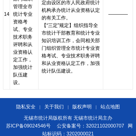
定由设区的市人民政府统计
管理全市
机构承办统计从业资格认定
14
统计专业
————
的有关工作。
资格考
【“三定”规定】组织指导全
试、专业
市统计干部教育和统计专业
技术职务
知识培训工作，会同相关部
评聘和从
门组织管理全市统计专业资
业资格认
格考试、专业技术职务评聘
定工作，
和从业资格认定工作，加强
加强统计
统计队伍建设。
队伍建
设。
隐私安全
关于我们
版权声明
站点地图
|
|
|
无锡市统计局版权所有 无锡市统计局主办
苏ICP备09024546号
公安备案号：32021102000707
网
站标识码：3202000021