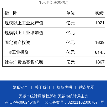
显示全部表格信息
指 标
单位
实绩
规模以上工业总产值
亿元
102
规模以上工业增加值
亿元
—
固定资产投资
亿元
1639.
#工业投资
亿元
814.8
社会消费品零售总额
亿元
1867.
隐私安全
关于我们
版权声明
站点地图
|
|
|
无锡市统计局版权所有 无锡市统计局主办
苏ICP备09024546号
公安备案号：32021102000707
网