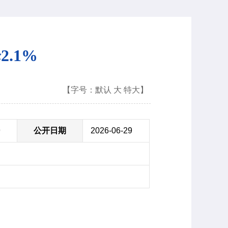
.1%
【字号：
默认
大
特大
】
9
公开日期
2026-06-29